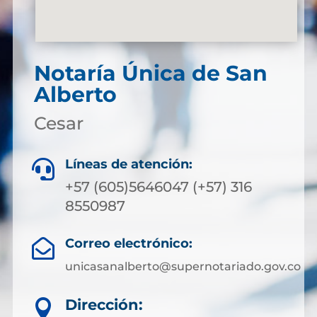
Notaría Única de San
Alberto
Cesar
Líneas de atención:

+57 (605)5646047 (+57) 316
8550987
Correo electrónico:

unicasanalberto@supernotariado.gov.co
Dirección:
