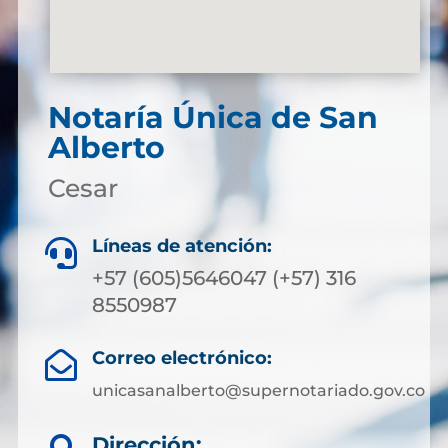
Notaría Única de San
Alberto
Cesar
Líneas de atención:

+57 (605)5646047 (+57) 316
8550987
Correo electrónico:

unicasanalberto@supernotariado.gov.co
Dirección: