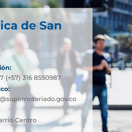
ica de San
ión:
7 (+57) 316 8550987
ico:
o@supernotariado.gov.co
arrio Centro