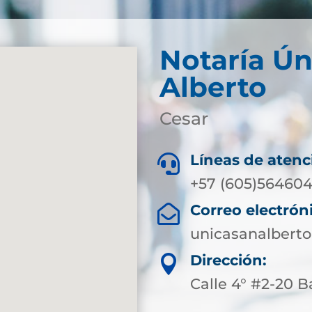
Notaría Ún
Alberto
Cesar
Líneas de atenc

+57 (605)564604
Correo electrón

unicasanalbert
Dirección:

Calle 4° #2-20 B