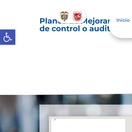
Planes de Mejoramiento
Inicio
de control o auditoría 
Abrir barra de herramientas