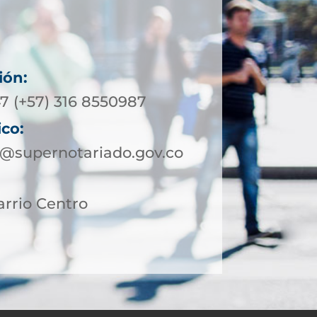
ión:
7 (+57) 316 8550987
ico:
o@supernotariado.gov.co
arrio Centro