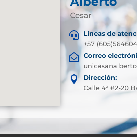
Alberto
Cesar
Líneas de atenc

+57 (605)564604
Correo electrón

unicasanalbert
Dirección:

Calle 4° #2-20 B