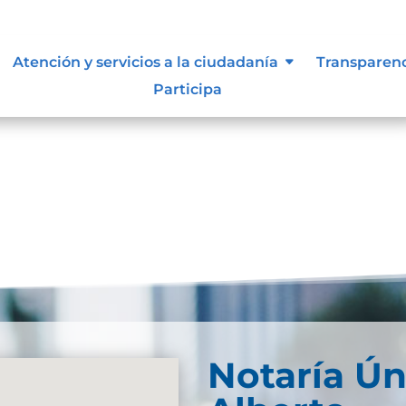
 vigentes exigidos por los entes
Atención y servicios a la ciudadanía
Transparen
externos o internos.
Participa
Notaría Ún