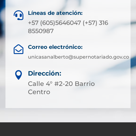
Líneas de atención:

+57 (605)5646047 (+57) 316
8550987
Correo electrónico:

unicasanalberto@supernotariado.gov.co
Dirección:

Calle 4° #2-20 Barrio
Centro