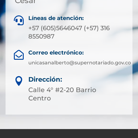
Cesar
Líneas de atención:

+57 (605)5646047 (+57) 316
8550987
Correo electrónico:

unicasanalberto@supernotariado.gov.co
Dirección:

Calle 4° #2-20 Barrio
Centro