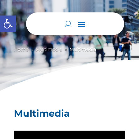
Abrir barra de herramientas
Home
Multimedia
Multimedia
9
9
Multimedia