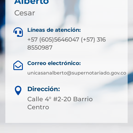
Alberto
Cesar
Líneas de atención:

+57 (605)5646047 (+57) 316
8550987
Correo electrónico:

unicasanalberto@supernotariado.gov.co
Dirección:

Calle 4° #2-20 Barrio
Centro