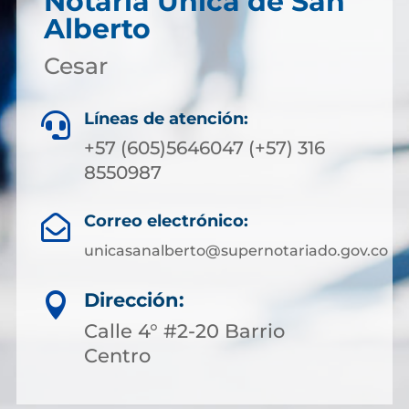
Notaría Única de San
Alberto
Cesar
Líneas de atención:

+57 (605)5646047 (+57) 316
8550987
Correo electrónico:

unicasanalberto@supernotariado.gov.co
Dirección:

Calle 4° #2-20 Barrio
Centro