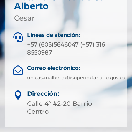
Alberto
Cesar
Líneas de atención:

+57 (605)5646047 (+57) 316
8550987
Correo electrónico:

unicasanalberto@supernotariado.gov.co
Dirección:

Calle 4° #2-20 Barrio
Centro